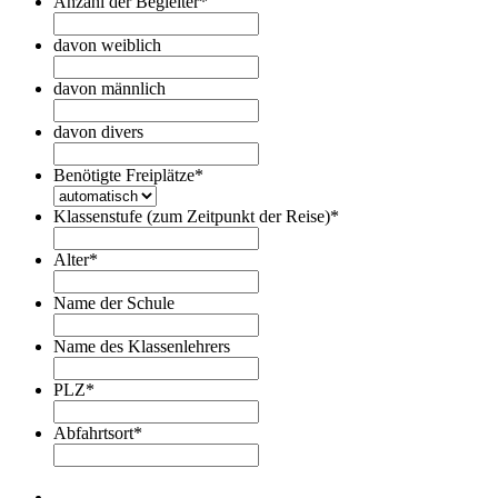
Anzahl der Begleiter
*
davon weiblich
davon männlich
davon divers
Benötigte Freiplätze
*
Klassenstufe (zum Zeitpunkt der Reise)
*
Alter
*
Name der Schule
Name des Klassenlehrers
PLZ
*
Abfahrtsort
*