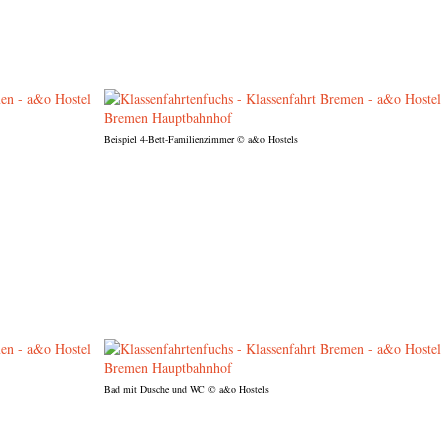
Beispiel 4-Bett-Familienzimmer
© a&o Hostels
Bad mit Dusche und WC
© a&o Hostels