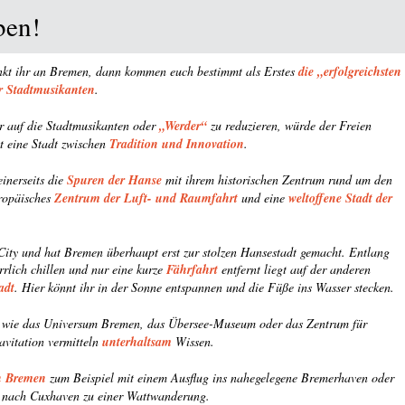
ben!
enkt ihr an Bremen, dann kommen euch bestimmt als Erstes
die „erfolgreichsten
r Stadtmusikanten
.
r auf die Stadtmusikanten oder
„Werder“
zu reduzieren, würde der Freien
t eine Stadt zwischen
Tradition und Innovation
.
inerseits die
Spuren der Hanse
mit ihrem historischen Zentrum rund um den
ropäisches
Zentrum der Luft- und Raumfahrt
und eine
weltoffene Stadt der
 City und hat Bremen überhaupt erst zur stolzen Hansestadt gemacht. Entlang
rrlich chillen und nur eine kurze
Fährfahrt
entfernt liegt auf der anderen
adt
. Hier könnt ihr in der Sonne entspannen und die Füße ins Wasser stecken.
wie das Universum Bremen, das Übersee-Museum oder das Zentrum für
vitation vermitteln
unterhaltsam
Wissen.
h Bremen
zum Beispiel mit einem Ausflug ins nahegelegene Bremerhaven oder
r nach Cuxhaven zu einer Wattwanderung.