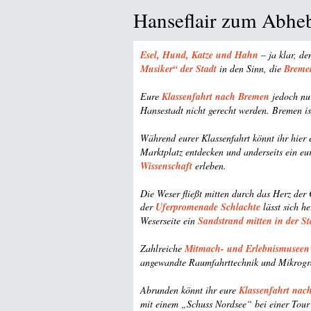
Hanseflair zum Abhe
Esel, Hund, Katze und Hahn
– ja klar, d
Musiker“ der Stadt
in den Sinn, die
Breme
Eure
Klassenfahrt nach Bremen
jedoch nu
Hansestadt nicht gerecht werden. Bremen is
Während eurer Klassenfahrt könnt ihr hier e
Marktplatz entdecken und anderseits ein eu
Wissenschaft
erleben.
Die Weser fließt mitten durch das Herz der
der
Uferpromenade Schlachte
lässt sich he
Weserseite ein
Sandstrand mitten in der St
Zahlreiche
Mitmach- und Erlebnismuseen
angewandte Raumfahrttechnik und Mikrogra
Abrunden könnt ihr eure
Klassenfahrt nac
mit einem „Schuss Nordsee“ bei einer Tou