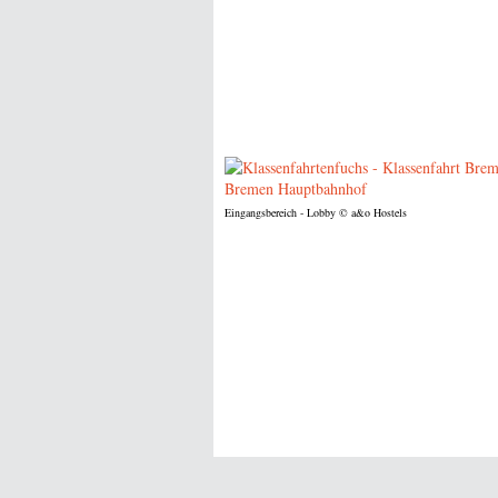
Eingangsbereich - Lobby
© a&o Hostels