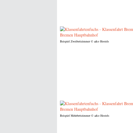
Beispiel Zweibettzimmer
© a&o Hostels
Beispiel Mehrbettzimmer
© a&o Hostels