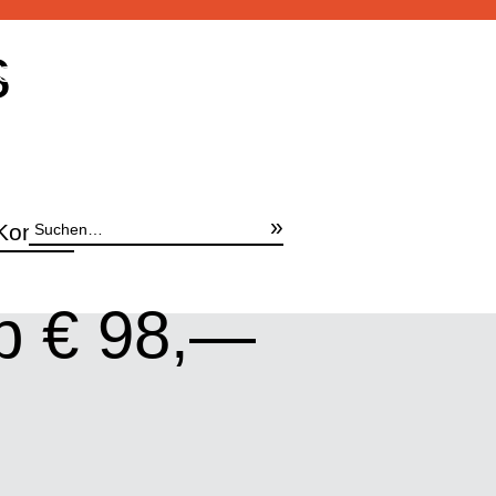
s
Schnellangebotsanfrage
Suche
Kontakt
b € 98,—