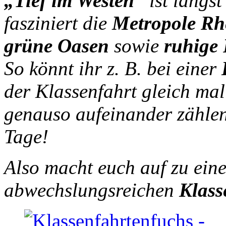
„Tief im Westen“
ist längst
fasziniert die
Metropole Rh
grüne Oasen
sowie
ruhige
So könnt ihr z. B. bei einer
K
der Klassenfahrt gleich mal
genauso aufeinander zählen
Tage!
Also macht euch auf zu ein
abwechslungsreichen
Klass