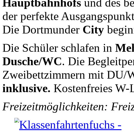
Hauptbahnhofs
und des b
der perfekte Ausgangspunkt
Die Dortmunder
City
begin
Die Schüler schlafen in
Meh
Dusche/WC
. Die Begleitp
Zweibettzimmern mit DU/W
inklusive.
Kostenfreies W-
Freizeitmöglichkeiten:
Frei