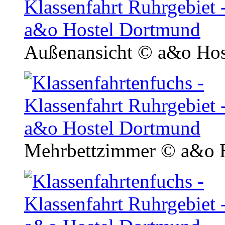
Außenansicht
© a&o Hos
Mehrbettzimmer
© a&o H